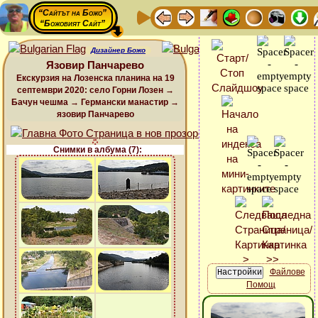
“Сайтът на Божо”
“Божовият Сайт”
Дизайнер Божо
Язовир Панчарево
Екскурзия на Лозенска планина на 19
септември 2020: село Горни Лозен →
Бачун чешма → Германски манастир →
язовир Панчарево
Снимки в албума (7):
Файлове
Помощ