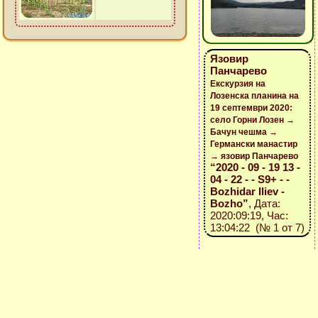
Язовир
Панчарево
Екскурзия на
Лозенска планина на
19 септември 2020:
село Горни Лозен →
Бачун чешма →
Германски манастир
→ язовир Панчарево
“2020 - 09 - 19 13 -
04 - 22 - - S9+ - -
Bozhidar Iliev -
Bozho”
, Дата:
2020:09:19, Час:
13:04:22 (№ 1 от 7)