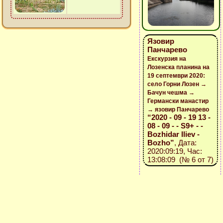
Язовир
Панчарево
Екскурзия на
Лозенска планина на
19 септември 2020:
село Горни Лозен →
Бачун чешма →
Германски манастир
→ язовир Панчарево
“2020 - 09 - 19 13 -
08 - 09 - - S9+ - -
Bozhidar Iliev -
Bozho”
, Дата:
2020:09:19, Час:
13:08:09 (№ 6 от 7)