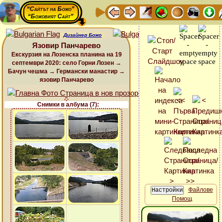
“Сайтът на Божо”
“Божовият Сайт”
Дизайнер Божо
Язовир Панчарево
Екскурзия на Лозенска планина на 19
септември 2020: село Горни Лозен →
Бачун чешма → Германски манастир →
язовир Панчарево
Снимки в албума (7):
Файлове
Помощ