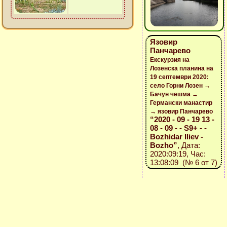
Язовир
Панчарево
Екскурзия на
Лозенска планина на
19 септември 2020:
село Горни Лозен →
Бачун чешма →
Германски манастир
→ язовир Панчарево
“2020 - 09 - 19 13 -
08 - 09 - - S9+ - -
Bozhidar Iliev -
Bozho”
, Дата:
2020:09:19, Час:
13:08:09 (№ 6 от 7)