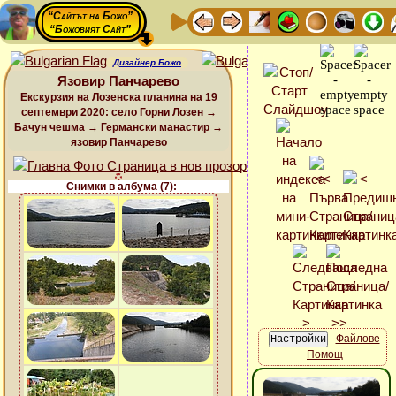
“Сайтът на Божо”
“Божовият Сайт”
Дизайнер Божо
Язовир Панчарево
Екскурзия на Лозенска планина на 19
септември 2020: село Горни Лозен →
Бачун чешма → Германски манастир →
язовир Панчарево
Снимки в албума (7):
Файлове
Помощ