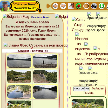
“Сайтът на Божо”
“Божовият Сайт”
Дизайнер Божо
Язовир Панчарево
Екскурзия на Лозенска планина на 19
септември 2020: село Горни Лозен →
Бачун чешма → Германски манастир →
язовир Панчарево
Снимки в албума (7):
Файлове
Помощ