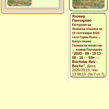
Язовир
Панчарево
Екскурзия на
Лозенска планина на
19 септември 2020:
село Горни Лозен →
Бачун чешма →
Германски манастир
→ язовир Панчарево
“2020 - 09 - 19 13 -
08 - 16 - - S9+ - -
Bozhidar Iliev -
Bozho”
, Дата:
2020:09:19, Час:
13:08:15 (№ 7 от 7)