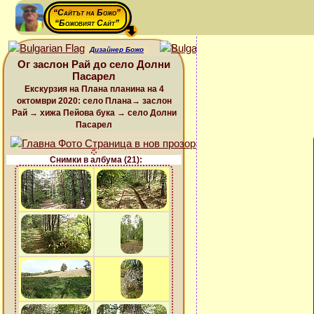
“Сайтът на Божо”
“Божовият Сайт”
Дизайнер Божо
Ог заслон Рай до село Долни
Пасарел
Екскурзия на Плана планина на 4
октомври 2020: село Плана→ заслон
Рай → хижа Пейова бука → село Долни
Пасарел
Снимки в албума (21):