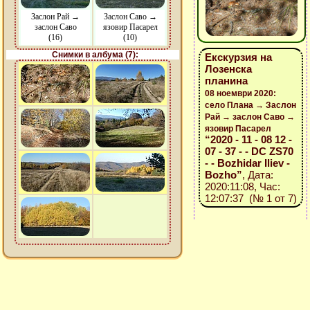
Заслон Рай →
Заслон Саво →
заслон Саво
язовир Пасарел
(16)
(10)
Снимки в албума (7):
Екскурзия на
Лозенска
планина
08 ноември 2020:
село Плана → Заслон
Рай → заслон Саво →
язовир Пасарел
“2020 - 11 - 08 12 -
07 - 37 - - DC ZS70
- - Bozhidar Iliev -
Bozho”
, Дата:
2020:11:08, Час:
12:07:37 (№ 1 от 7)