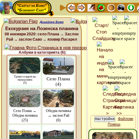
“Сайтът на Божо”
“Божовият Сайт”
Дизайнер Божо
Екскурзия на Лозенска планина
08 ноември 2020: село Плана → Заслон
Рай → заслон Саво → язовир Пасарел
Албуми в категорията (6):
Трекът и карти на
Село Плана
екскурзията
(3)
(4)
Село Плана →
Обедна почивка
Обедна почивка
→ заслон Рай
Файлове
(25)
(6)
Помощ