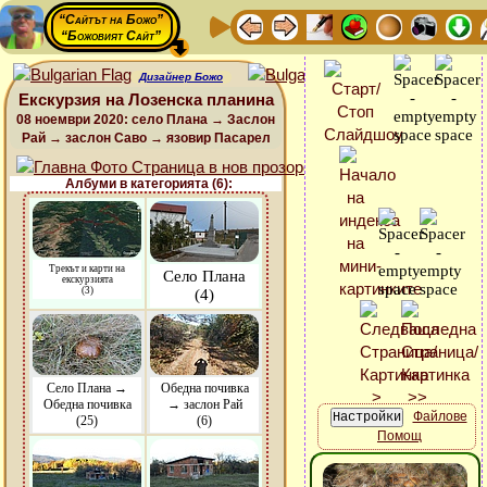
“Сайтът на Божо”
“Божовият Сайт”
Дизайнер Божо
Екскурзия на Лозенска планина
08 ноември 2020: село Плана → Заслон
Рай → заслон Саво → язовир Пасарел
Албуми в категорията (6):
Трекът и карти на
Село Плана
екскурзията
(3)
(4)
Село Плана →
Обедна почивка
Обедна почивка
→ заслон Рай
Файлове
(25)
(6)
Помощ