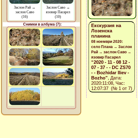
Заслон Рай →
Заслон Саво →
заслон Саво
язовир Пасарел
(16)
(10)
Снимки в албума (7):
Екскурзия на
Лозенска
планина
08 ноември 2020:
село Плана → Заслон
Рай → заслон Саво →
язовир Пасарел
“2020 - 11 - 08 12 -
07 - 37 - - DC ZS70
- - Bozhidar Iliev -
Bozho”
, Дата:
2020:11:08, Час:
12:07:37 (№ 1 от 7)