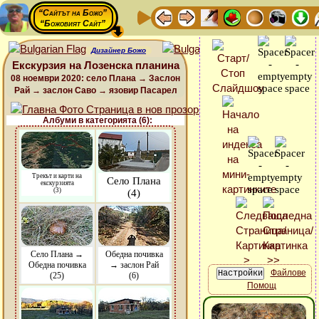
“Сайтът на Божо”
“Божовият Сайт”
Дизайнер Божо
Екскурзия на Лозенска планина
08 ноември 2020: село Плана → Заслон
Рай → заслон Саво → язовир Пасарел
Албуми в категорията (6):
Трекът и карти на
Село Плана
екскурзията
(3)
(4)
Село Плана →
Обедна почивка
Обедна почивка
→ заслон Рай
Файлове
(25)
(6)
Помощ