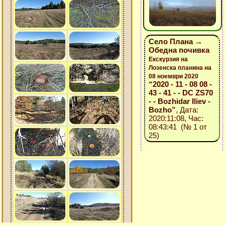
Село Плана →
Обедна почивка
Екскурзия на
Лозенска планина на
08 ноември 2020
“2020 - 11 - 08 08 -
43 - 41 - - DC ZS70
- - Bozhidar Iliev -
Bozho”
, Дата:
2020:11:08, Час:
08:43:41 (№ 1 от
25)