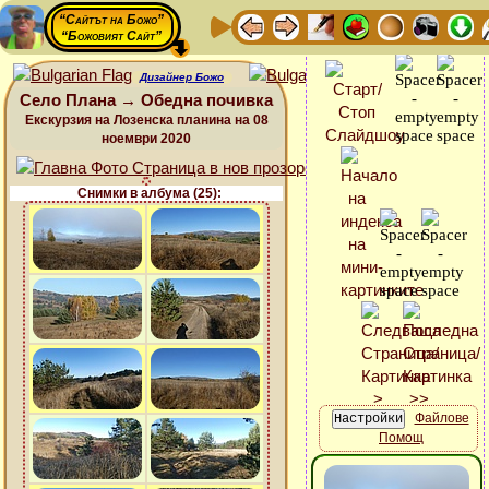
“Сайтът на Божо”
“Божовият Сайт”
Дизайнер Божо
Село Плана → Обедна почивка
Екскурзия на Лозенска планина на 08
ноември 2020
Снимки в албума (25):
Файлове
Помощ