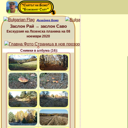
“Сайтът на Божо”
“Божовият Сайт”
Дизайнер Божо
Заслон Рай → заслон Саво
Екскурзия на Лозенска планина на 08
ноември 2020
Снимки в албума (16):