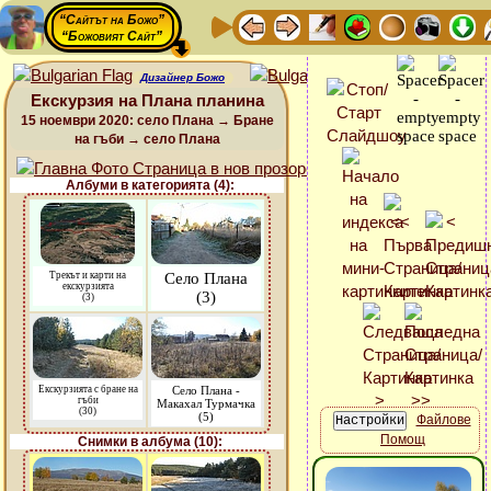
“Сайтът на Божо”
“Божовият Сайт”
Дизайнер Божо
Екскурзия на Плана планина
15 ноември 2020: село Плана → Бране
на гъби → село Плана
Албуми в категорията (4):
Трекът и карти на
Село Плана
екскурзията
(3)
(3)
Екскурзията с бране на
Село Плана -
гъби
Макахал Турмачка
(30)
(5)
Файлове
Помощ
Снимки в албума (10):