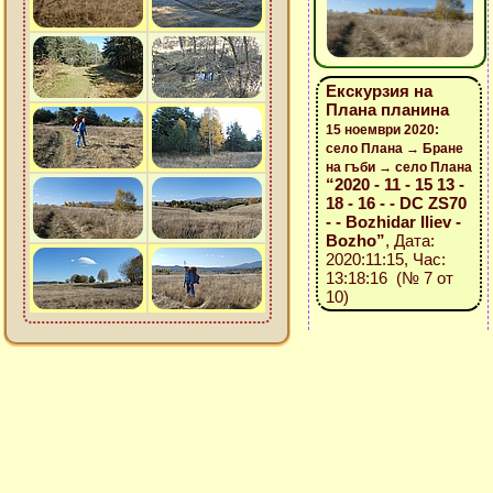
Екскурзия на
Плана планина
15 ноември 2020:
село Плана → Бране
на гъби → село Плана
“2020 - 11 - 15 13 -
18 - 16 - - DC ZS70
- - Bozhidar Iliev -
Bozho”
, Дата:
2020:11:15, Час:
13:18:16 (№ 7 от
10)