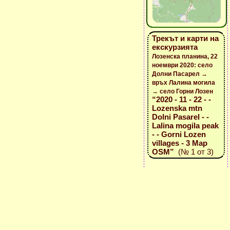
Трекът и карти на
екскурзията
Лозенска планина, 22
ноември 2020: село
Долни Пасарел →
връх Лалина могила
→ село Горни Лозен
“2020 - 11 - 22 - -
Lozenska mtn
Dolni Pasarel - -
Lalina mogila peak
- - Gorni Lozen
villages - 3 Map
OSM”
(№ 1 от 3)