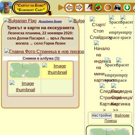
“Сайтът на Божо”
“Божовият Сайт”
Дизайнер Божо
Трекът и карти на екскурзията
Лозенска планина, 22 ноември 2020:
село Долни Пасарел → връх Лалина
могила → село Горни Лозен
Снимки в албума (3):
Файлове
Помощ