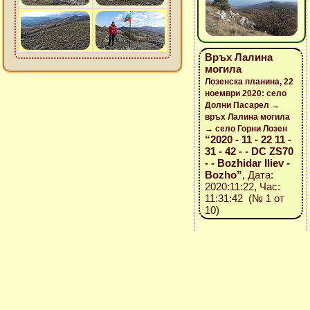
Връх Лалина
могила
Лозенска планина, 22
ноември 2020: село
Долни Пасарел →
връх Лалина могила
→ село Горни Лозен
“2020 - 11 - 22 11 -
31 - 42 - - DC ZS70
- - Bozhidar Iliev -
Bozho”
, Дата:
2020:11:22, Час:
11:31:42 (№ 1 от
10)