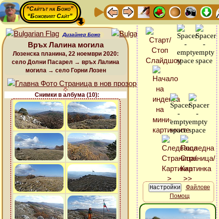
“Сайтът на Божо”
“Божовият Сайт”
Дизайнер Божо
Връх Лалина могила
Лозенска планина, 22 ноември 2020:
село Долни Пасарел → връх Лалина
могила → село Горни Лозен
Снимки в албума (10):
Файлове
Помощ