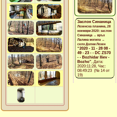
Заслон Синаница
Лозенска планина, 28
ноември 2020: заслон
Синаница → връх
Лалина могила →
село Долни Лозен
“2020 - 11 - 28 08 -
49 - 23 - - DC ZS70
- - Bozhidar Iliev -
Bozho”
, Дата:
2020:11:28, Час:
08:49:23 (№ 14 от
19)