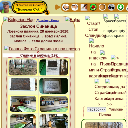
“Сайтът на Божо”
“Божовият Сайт”
Дизайнер Божо
Заслон Синаница
Лозенска планина, 28 ноември 2020:
заслон Синаница → връх Лалина
могила → село Долни Лозен
Снимки в албума (19):
Файлове
Помощ