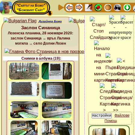
“Сайтът на Божо”
“Божовият Сайт”
Дизайнер Божо
Заслон Синаница
Лозенска планина, 28 ноември 2020:
заслон Синаница → връх Лалина
могила → село Долни Лозен
Снимки в албума (19):
Файлове
Помощ