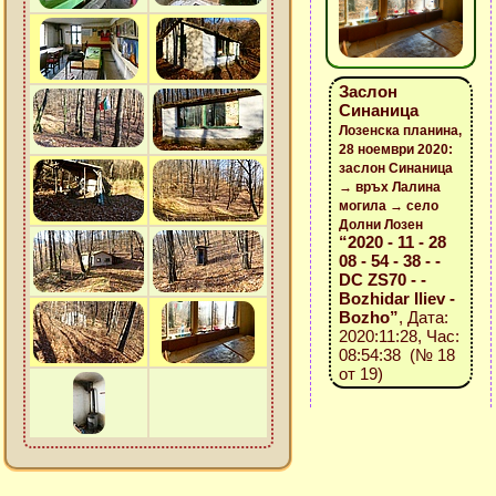
Заслон
Синаница
Лозенска планина,
28 ноември 2020:
заслон Синаница
→ връх Лалина
могила → село
Долни Лозен
“2020 - 11 - 28
08 - 54 - 38 - -
DC ZS70 - -
Bozhidar Iliev -
Bozho”
, Дата:
2020:11:28, Час:
08:54:38 (№ 18
от 19)