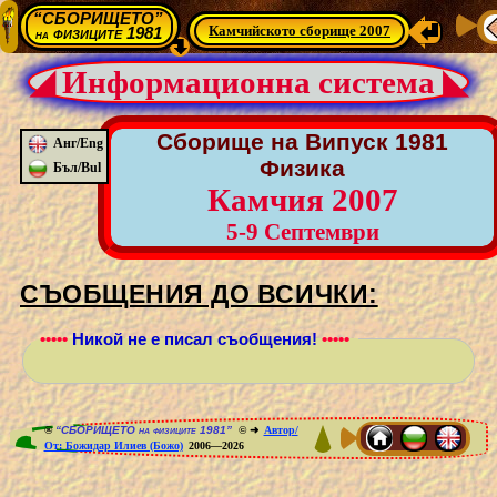
“СБОРИЩЕТО”
Камчийското сборище 2007
физиците 1981
на
◢ Информационна система ◣
Сборище на Випуск 1981
Анг/Eng
Физика
Бъл/Bul
Камчия 2007
5-9 Септември
СЪОБЩЕНИЯ ДО ВСИЧКИ:
•••••
Никой не е писал съобщения!
•••••
®
“СБОРИЩЕТО на физиците 1981”
© ➜
Автор/
От: Божидар Илиев (Божо)
2006—2026