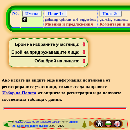
No.
gathering_opinions_and_suggestions
gathering_comments_
Мнения и предложения
Коментари и и
0
Брой на избраните участници:
0
Брой на придружаващите лица:
0
Общ брой на лицата:
Ако искате да видите още информация попълнена от
регистрираните участници, то можете да направите
Избор на Полета
от опциите за регистрация и да получите
съответната таблица с данни.
®
“СБОРИЩЕТО на физиците 1981”
© ➜
Автор/
От: Божидар Илиев (Божо)
2006—2026