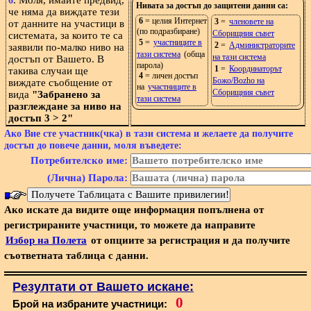
. Моля, имайте предвид,
6
Нивата за достъп до защитени данни са:
че няма да виждате тези
6
= целия Интернет
3
=
членовете на
от данните на участици в
(по подразбиране)
Сборищния съвет
системата, за които те са
5
=
участниците в
2
=
Администраторите
заявили по-малко ниво на
тази система
(обща
на тази система
достъп от Вашето. В
парола)
1
=
Координаторът
такива случаи ще
4
= личен достъп
Божо/Bozho на
виждате съобщение от
на
участниците в
Сборищния съвет
вида
"Забранено за
тази система
разглеждане за ниво на
достъп 3 > 2"
Ако Вие сте участник(чка) в тази система и желаете да получите
достъп до повече данни, моля въведете:
Потребителско име:
(Лична) Парола:
Ако искате да видите още информация попълнена от
регистрираните участници, то можете да направите
Избор на Полета
от опциите за регистрация и да получите
съответната таблица с данни.
Резултати от Вашето искане:
0
Брой на избраните участници: