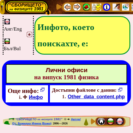
“СБОРИЩЕТО”
физиците 1981
на
Инфото, което
Анг/Eng
поискахте, е:
Бъл/Bul
Лични офиси
на випуск 1981 физика
Още инфо:
Достъпни файлове с данни:
Other_data_content.php
✚
Инфо
®
“СБОРИЩЕТО на физиците 1981”
© ➜
Автор/
От: Божидар Илиев (Божо)
2006—2026