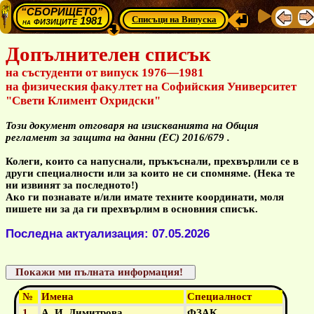
“СБОРИЩЕТО”
Списъци на Випуска
физиците 1981
на
Допълнителен списък
на състуденти от випуск 1976—1981
на физическия факултет на Софийския Университет
"Свети Климент Охридски"
Този документ отговаря на изискванията на Общия
регламент за защита на данни (ЕС) 2016/679 .
Колеги, които са напуснали, пръкъснали, прехвърлили се в
други специалности или за които не си спомняме. (Нека те
ни извинят за последното!)
Ако ги познавате и/или имате техните координати, моля
пишете ни за да ги прехвърлим в основния списък.
Последна актуализация: 07.05.2026
№
Имена
Специалност
1
А. И. Димитрова
ФЗАК