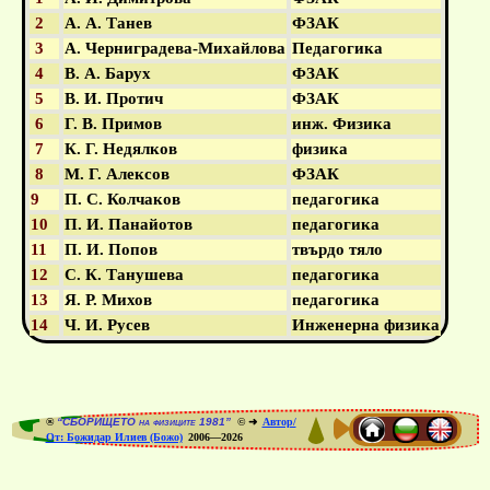
2
А. А. Танев
ФЗАК
3
А. Черниградева-Михайлова
Педагогика
4
В. А. Барух
ФЗАК
5
В. И. Протич
ФЗАК
6
Г. В. Примов
инж. Физика
7
К. Г. Недялков
физика
8
М. Г. Алексов
ФЗАК
9
П. С. Колчаков
педагогика
10
П. И. Панайотов
педагогика
11
П. И. Попов
твърдо тяло
12
С. К. Танушева
педагогика
13
Я. Р. Михов
педагогика
14
Ч. И. Русев
Инженерна физика
®
“СБОРИЩЕТО на физиците 1981”
© ➜
Автор/
От: Божидар Илиев (Божо)
2006—2026