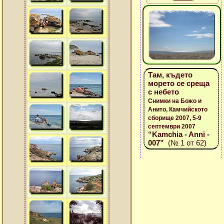
Там, където
морето се среща
с небето
Снимки на Божо и
Анито, Камчийското
сборище 2007, 5-9
септември 2007
“Kamchia - Anni -
007”
(№ 1 от 62)