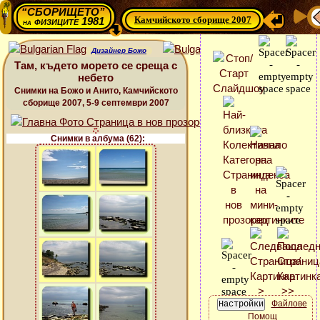
“СБОРИЩЕТО”
Камчийското сборище 2007
физиците 1981
на
Дизайнер Божо
Там, където морето се среща с
небето
Снимки на Божо и Анито, Камчийското
сборище 2007, 5-9 септември 2007
Снимки в албума (62):
Файлове
Помощ