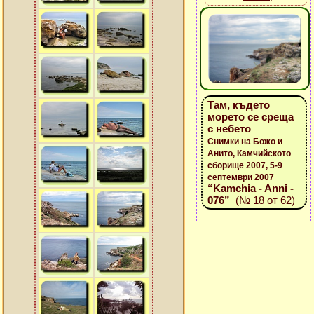
Там, където
морето се среща
с небето
Снимки на Божо и
Анито, Камчийското
сборище 2007, 5-9
септември 2007
“Kamchia - Anni -
076”
(№ 18 от 62)