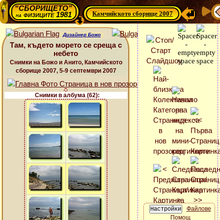
“СБОРИЩЕТО”
Камчийското сборище 2007
физиците 1981
на
Дизайнер Божо
Там, където морето се среща с
небето
Снимки на Божо и Анито, Камчийското
сборище 2007, 5-9 септември 2007
Снимки в албума (62):
Файлове
Помощ