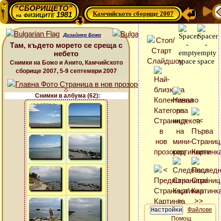
“СБОРИЩЕТО”
Камчийското сборище 2007
физиците 1981
на
Дизайнер Божо
Там, където морето се среща с
небето
Снимки на Божо и Анито, Камчийското
сборище 2007, 5-9 септември 2007
Снимки в албума (62):
Файлове
Помощ