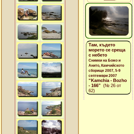
Там, където
морето се среща
с небето
Снимки на Божо и
Анито, Камчийското
сборище 2007, 5-9
септември 2007
“Kamchia - Bozho
- 166”
(№ 26 от
62)