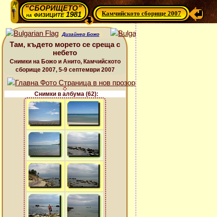
“СБОРИЩЕТО”
Камчийското сборище 2007
физиците 1981
на
Дизайнер Божо
Там, където морето се среща с
небето
Снимки на Божо и Анито, Камчийското
сборище 2007, 5-9 септември 2007
Снимки в албума (62):