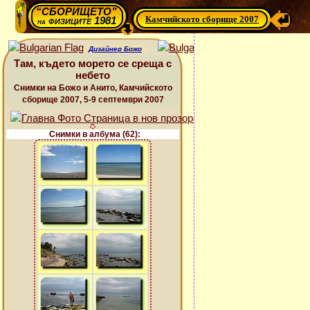
“СБОРИЩЕТО”
Камчийското сборище 2007
физиците 1981
на
Дизайнер Божо
Там, където морето се среща с
небето
Снимки на Божо и Анито, Камчийското
сборище 2007, 5-9 септември 2007
Снимки в албума (62):