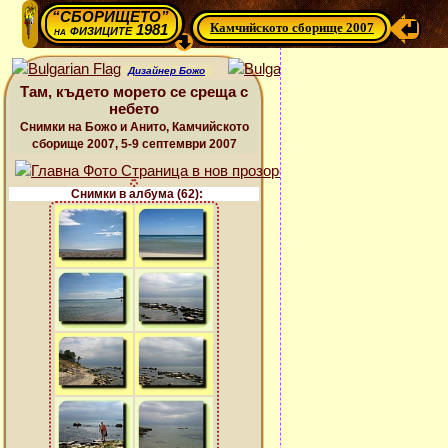
“СБОРИЩЕТО”
Камчийското сборище 2007
физиците 1981
на
Дизайнер Божо
Там, където морето се среща с
небето
Снимки на Божо и Анито, Камчийското
сборище 2007, 5-9 септември 2007
Снимки в албума (62):