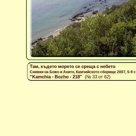
Там, където морето се среща с небето
Снимки на Божо и Анито, Камчийското сборище 2007, 5-9 
“Kamchia - Bozho - 218”
(№ 33 от 62)