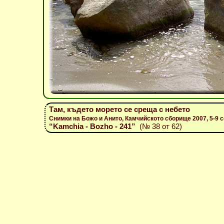
Там, където морето се среща с небето
Снимки на Божо и Анито, Камчийското сборище 2007, 5-9 
“Kamchia - Bozho - 241”
(№ 38 от 62)