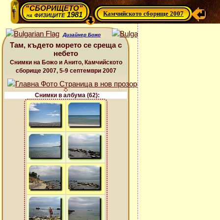
“СБОРИЩЕТО”
Камчийското сборище 2007
физиците 1981
на
Дизайнер Божо
Там, където морето се среща с
небето
Снимки на Божо и Анито, Камчийското
сборище 2007, 5-9 септември 2007
Снимки в албума (62):