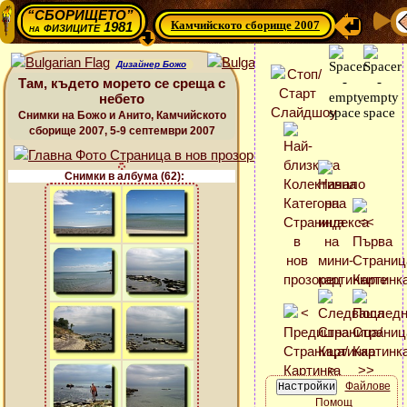
“СБОРИЩЕТО”
Камчийското сборище 2007
физиците 1981
на
Дизайнер Божо
Там, където морето се среща с
небето
Снимки на Божо и Анито, Камчийското
сборище 2007, 5-9 септември 2007
Снимки в албума (62):
Файлове
Помощ