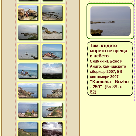
Там, където
морето се среща
с небето
Снимки на Божо и
Анито, Камчийското
сборище 2007, 5-9
септември 2007
“Kamchia - Bozho
- 250”
(№ 39 от
62)