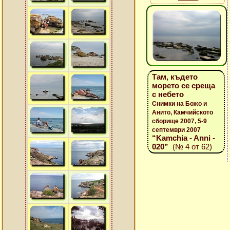
Там, където
морето се среща
с небето
Снимки на Божо и
Анито, Камчийското
сборище 2007, 5-9
септември 2007
“Kamchia - Anni -
020”
(№ 4 от 62)