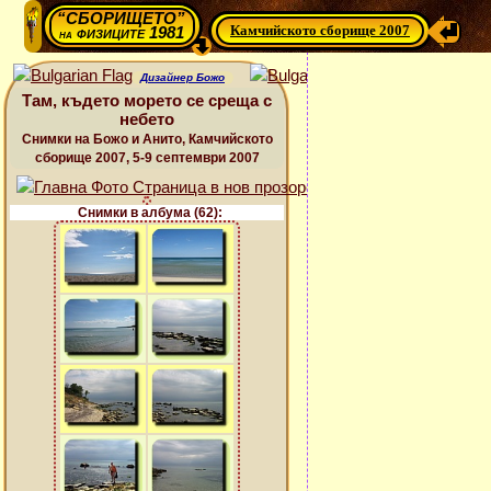
“СБОРИЩЕТО”
Камчийското сборище 2007
физиците 1981
на
Дизайнер Божо
Там, където морето се среща с
небето
Снимки на Божо и Анито, Камчийското
сборище 2007, 5-9 септември 2007
Снимки в албума (62):