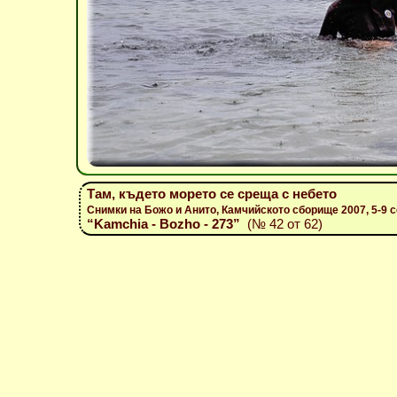
Там, където морето се среща с небето
Снимки на Божо и Анито, Камчийското сборище 2007, 5-9 
“Kamchia - Bozho - 273”
(№ 42 от 62)