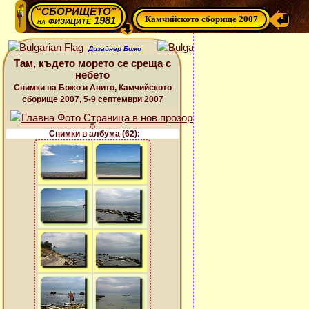
“СБОРИЩЕТО”
Камчийското сборище 2007
физиците 1981
на
Дизайнер Божо
Там, където морето се среща с
небето
Снимки на Божо и Анито, Камчийското
сборище 2007, 5-9 септември 2007
Снимки в албума (62):