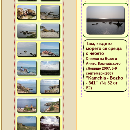
Там, където
морето се среща
с небето
Снимки на Божо и
Анито, Камчийското
сборище 2007, 5-9
септември 2007
“Kamchia - Bozho
- 341”
(№ 52 от
62)