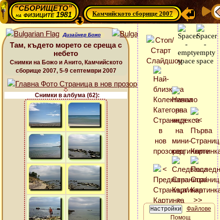
“СБОРИЩЕТО”
Камчийското сборище 2007
физиците 1981
на
Дизайнер Божо
Там, където морето се среща с
небето
Снимки на Божо и Анито, Камчийското
сборище 2007, 5-9 септември 2007
Снимки в албума (62):
Файлове
Помощ