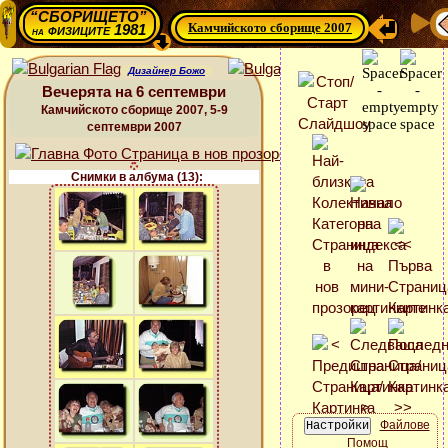
“СБОРИЩЕТО”
Камчийското сборище 2007
физиците 1981
на
Дизайнер Божо
Вечерята на 6 септември
Камчийското сборище 2007, 5-9
септември 2007
Снимки в албума (13):
Файлове
Помощ