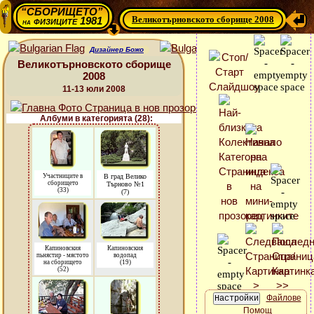
“СБОРИЩЕТО”
Великотърновското сборище 2008
физиците 1981
на
Дизайнер Божо
Великотърновското сборище
2008
11-13 юли 2008
Албуми в категорията (28):
Участниците в
В град Велико
сборището
Търново №1
(33)
(7)
Капиновския
Капиновския
пьнястир - мястото
водопад
на сборището
(19)
(52)
Файлове
Помощ