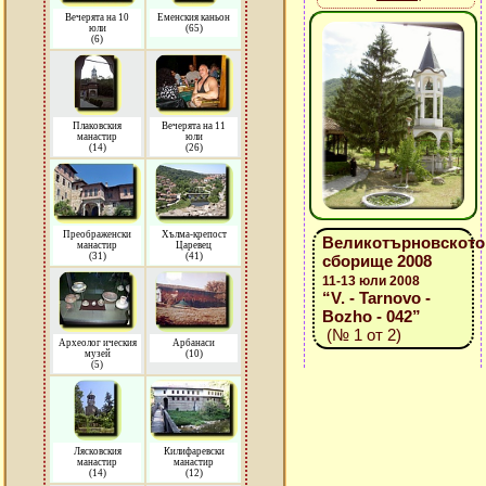
Вечерята на 10
Еменския каньон
юли
(65)
(6)
Плаковския
Вечерята на 11
манастир
юли
(14)
(26)
Преображенски
Хълма-крепост
Великотърновското
манастир
Царевец
(31)
(41)
сборище 2008
11-13 юли 2008
“V. - Tarnovo -
Bozho - 042”
(№ 1 от 2)
Археолог ическия
Арбанаси
музей
(10)
(5)
Лясковския
Килифаревски
манастир
манастир
(14)
(12)