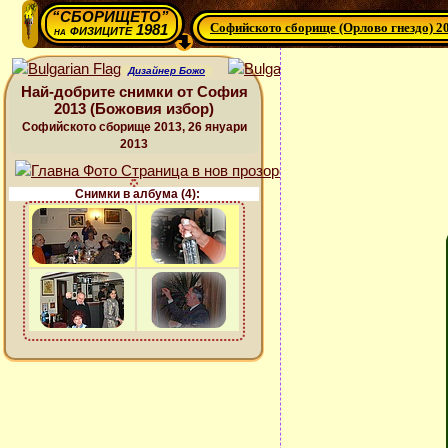
“СБОРИЩЕТО”
Софийското сборище (Орлово гнездо) 2
физиците 1981
на
Дизайнер Божо
Най-добрите снимки от София
2013 (Божовия избор)
Софийското сборище 2013, 26 януари
2013
Снимки в албума (4):