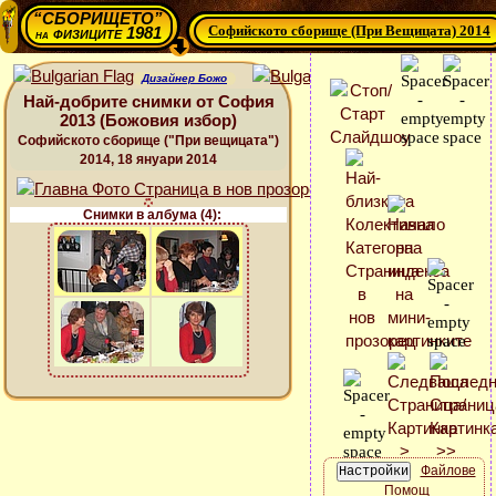
“СБОРИЩЕТО”
Софийското сборище (При Вещицата) 2014
физиците 1981
на
Дизайнер Божо
Най-добрите снимки от София
2013 (Божовия избор)
Софийското сборище ("При вещицата")
2014, 18 януари 2014
Снимки в албума (4):
Файлове
Помощ