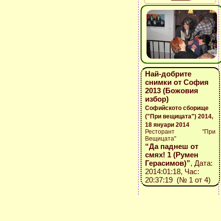
Най-добрите
снимки от София
2013 (Божовия
избор)
Софийското сборище
("При вещицата") 2014,
18 януари 2014
Ресторант "При
Вещицата"
“Да паднеш от
смях! 1 (Румен
Герасимов)”
, Дата:
2014:01:18, Час:
20:37:19 (№ 1 от 4)