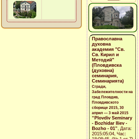
Православна
духовна
академия "Св.
Св. Кирил и
Методий"
(Пловдивска
(духовна)
семинария,
Семинарията)
Сгради,
Забележителности на
град Пловдив,
Пловдивското
сборище 2015, 30
април — 3 май 2015
“Plovdiv Seminary
- Bozhidar Iliev -
Bozho - 01”
, Дата:
2015:05:04, Час:
18:08:45 (№ 1 от 7)