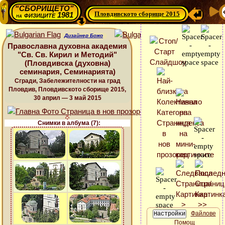
“СБОРИЩЕТО”
Пловдивското сборище 2015
физиците 1981
на
Дизайнер Божо
Православна духовна академия
"Св. Св. Кирил и Методий"
(Пловдивска (духовна)
семинария, Семинарията)
Сгради, Забележителности на град
Пловдив, Пловдивското сборище 2015,
30 април — 3 май 2015
Снимки в албума (7):
Файлове
Помощ