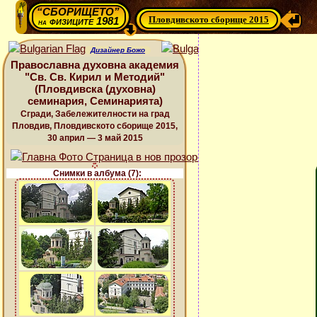
“СБОРИЩЕТО”
Пловдивското сборище 2015
физиците 1981
на
Дизайнер Божо
Православна духовна академия
"Св. Св. Кирил и Методий"
(Пловдивска (духовна)
семинария, Семинарията)
Сгради, Забележителности на град
Пловдив, Пловдивското сборище 2015,
30 април — 3 май 2015
Снимки в албума (7):