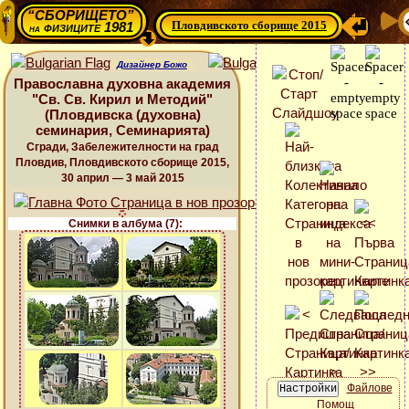
“СБОРИЩЕТО”
Пловдивското сборище 2015
физиците 1981
на
Дизайнер Божо
Православна духовна академия
"Св. Св. Кирил и Методий"
(Пловдивска (духовна)
семинария, Семинарията)
Сгради, Забележителности на град
Пловдив, Пловдивското сборище 2015,
30 април — 3 май 2015
Снимки в албума (7):
Файлове
Помощ