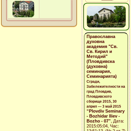
Православна
духовна
академия "Св.
Св. Кирил и
Методий"
(Пловдивска
(духовна)
семинария,
Семинарията)
Сгради,
Забележителности на
град Пловдив,
Пловдивското
сборище 2015, 30
април — 3 май 2015
“Plovdiv Seminary
- Bozhidar Iliev -
Bozho - 07”
, Дата:
2015:05:04, Час:
13:51:13 (№ 2 от 7)