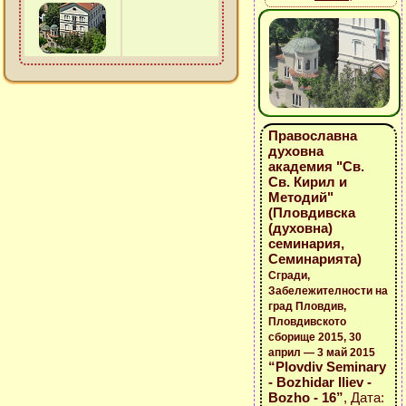
Православна
духовна
академия "Св.
Св. Кирил и
Методий"
(Пловдивска
(духовна)
семинария,
Семинарията)
Сгради,
Забележителности на
град Пловдив,
Пловдивското
сборище 2015, 30
април — 3 май 2015
“Plovdiv Seminary
- Bozhidar Iliev -
Bozho - 16”
, Дата: