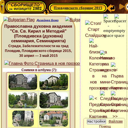
“СБОРИЩЕТО”
Пловдивското сборище 2015
физиците 1981
на
Дизайнер Божо
Православна духовна академия
"Св. Св. Кирил и Методий"
(Пловдивска (духовна)
семинария, Семинарията)
Сгради, Забележителности на град
Пловдив, Пловдивското сборище 2015,
30 април — 3 май 2015
Снимки в албума (7):
Файлове
Помощ