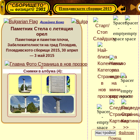
“СБОРИЩЕТО”
Пловдивското сборище 2015
физиците 1981
на
Дизайнер Божо
Паметник Стела с летящия
орел
Паметници и паметни плочи,
Забележителности на град Пловдив,
Пловдивското сборище 2015, 30 април
— 3 май 2015
Снимки в албума (4):
Файлове
Помощ