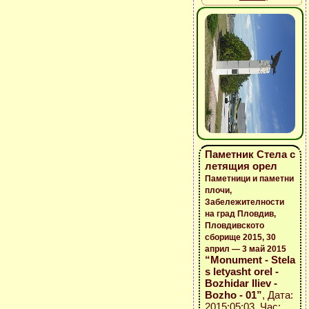
Паметник Стела с
летящия орел
Паметници и паметни
плочи,
Забележителности
на град Пловдив,
Пловдивското
сборище 2015, 30
април — 3 май 2015
“Monument - Stela
s letyasht orel -
Bozhidar Iliev -
Bozho - 01”
, Дата:
2015:05:03, Час: