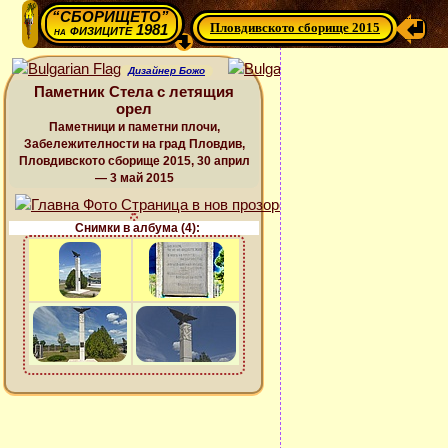
“СБОРИЩЕТО”
Пловдивското сборище 2015
физиците 1981
на
Дизайнер Божо
Паметник Стела с летящия
орел
Паметници и паметни плочи,
Забележителности на град Пловдив,
Пловдивското сборище 2015, 30 април
— 3 май 2015
Снимки в албума (4):