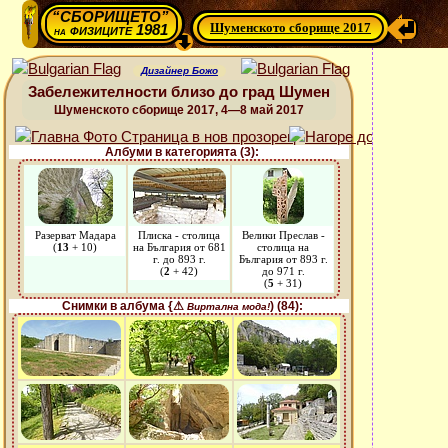
“СБОРИЩЕТО”
Шуменското сборище 2017
физиците 1981
на
Дизайнер Божо
Забележителности близо до град Шумен
Шуменското сборище 2017, 4—8 май 2017
Албуми в категорията (3):
Разерват Мадара
Плиска - столица
Велики Преслав -
(
13
+ 10)
на България от 681
столица на
г. до 893 г.
България от 893 г.
(
2
+ 42)
до 971 г.
(
5
+ 31)
Снимки в албума {⚠
) (84):
Виртална мода!