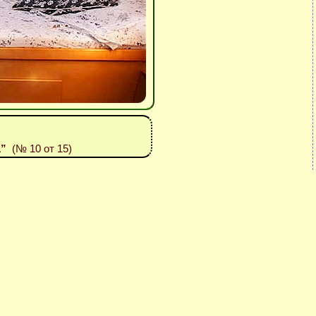
1”
(№ 10 от 15)