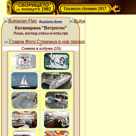
“СБОРИЩЕТО”
Гръцкото сборище 2017
физиците 1981
на
Дизайнер Божо
Катамарана "Ветрогон"
План, изглед отвън и отвътре
Снимки в албума (15):