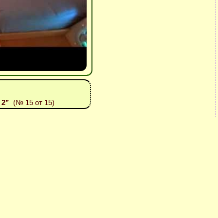
 2”
(№ 15 от 15)