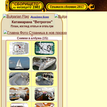
“СБОРИЩЕТО”
Гръцкото сборище 2017
физиците 1981
на
Дизайнер Божо
Катамарана "Ветрогон"
План, изглед отвън и отвътре
Снимки в албума (15):