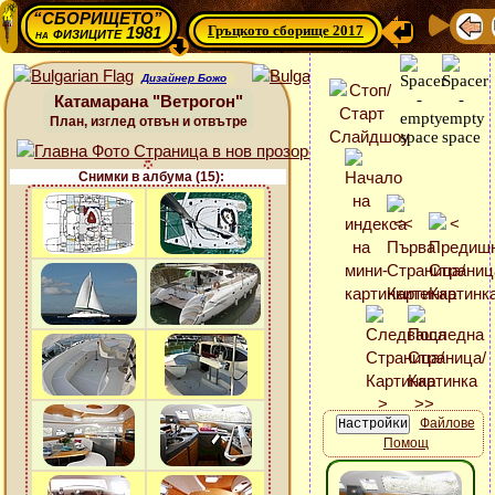
“СБОРИЩЕТО”
Гръцкото сборище 2017
физиците 1981
на
Дизайнер Божо
Катамарана "Ветрогон"
План, изглед отвън и отвътре
Снимки в албума (15):
Файлове
Помощ