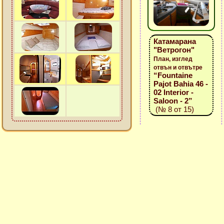
Катамарана
"Ветрогон"
План, изглед
отвън и отвътре
“Fountaine
Pajot Bahia 46 -
02 Interior -
Saloon - 2”
(№ 8 от 15)