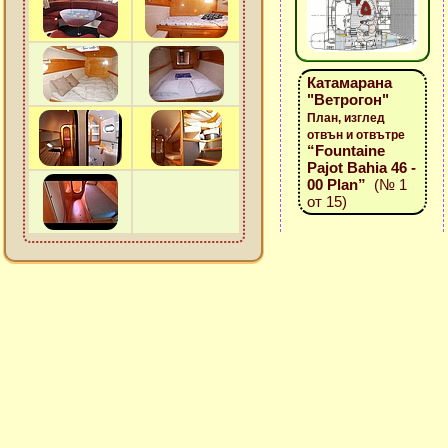
Катамарана
"Ветрогон"
План, изглед
отвън и отвътре
“Fountaine
Pajot Bahia 46 -
00 Plan”
(№ 1
от 15)