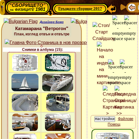
“СБОРИЩЕТО”
Гръцкото сборище 2017
физиците 1981
на
Дизайнер Божо
Катамарана "Ветрогон"
План, изглед отвън и отвътре
Снимки в албума (15):
Файлове
Помощ