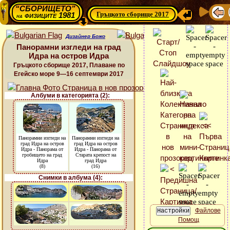
“СБОРИЩЕТО”
Гръцкото сборище 2017
физиците 1981
на
Дизайнер Божо
Панорамни изгледи на град
Идра на остров Идра
Гръцкото сборище 2017, Плаване по
Егейско море 9—16 септември 2017
Албуми в категорията (2):
Панорамни изгледи на
Панорамни изгледи на
град Идра на остров
град Идра на остров
Идра - Панорама от
Идра - Панорама от
гробището на град
Старата крепост на
Идра
град Идра
(8)
(16)
Снимки в албума (4):
Файлове
Помощ