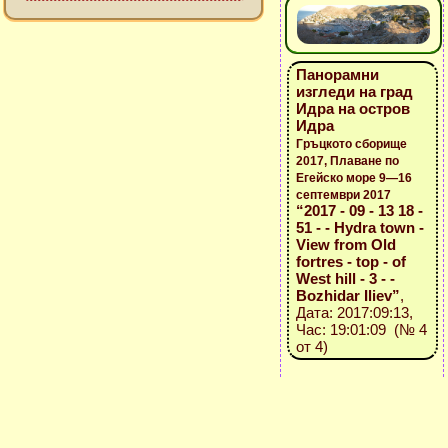
Панорамни
изгледи на град
Идра на остров
Идра
Гръцкото сборище
2017, Плаване по
Егейско море 9—16
септември 2017
“2017 - 09 - 13 18 -
51 - - Hydra town -
View from Old
fortres - top - of
West hill - 3 - -
Bozhidar Iliev”
,
Дата: 2017:09:13,
Час: 19:01:09 (№ 4
от 4)