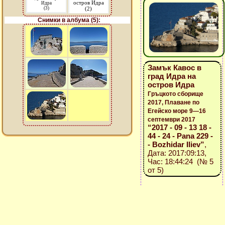
остров Идра
Идра
(3)
(2)
Снимки в албума (5):
Замък Кавос в
град Идра на
остров Идра
Гръцкото сборище
2017, Плаване по
Егейско море 9—16
септември 2017
“2017 - 09 - 13 18 -
44 - 24 - Pana 229 -
- Bozhidar Iliev”
,
Дата: 2017:09:13,
Час: 18:44:24 (№ 5
от 5)