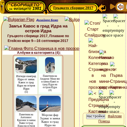
“СБОРИЩЕТО”
Гръцкото сборище 2017
физиците 1981
на
Дизайнер Божо
Замък Кавос в град Идра на
остров Идра
Гръцкото сборище 2017, Плаване по
Егейско море 9—16 септември 2017
Албуми в категорията (4):
Изгледи къмград
Паметник на
Андреас Миаулис
Идра от замък
в замък Кавос в
Кавос в град
град Идра на
Идра на остров
остров Идра
Идра
(4)
(5)
Паметник на
Морски фар
Файлове
Антониос
Зурвас в замък
Кризнис в замък
Помощ
Кавос в град
Кавос в град
Идра на
Идра на остров