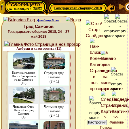
“СБОРИЩЕТО”
Говедарското сборище 2018
физиците 1981
на
Дизайнер Божо
Град Самоков
Говедарското сборище 2018, 24—27
май 2018
Албуми в категорията (11):
Картина галерия
Сгради в град
Васил Захариев в
Самоков
град Самоков
(
7
+ 1)
(10)
Читалище Отец
Чешми в град
Паисий в град
Самоков
Самоков
(
2
+ 1)
(4)
Файлове
Помощ