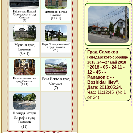
Библиотека Паисий
Паметници в град
Хилендарски в град
Самоков
Самоков
(
21
+ 1)
(3)
Музеи в град
Парк "Крайречна зона"
в град Самоков
Самоков
(20)
Град Самоков
(
3
+ 1)
Говедарското сборище
2018, 24—27 май 2018
“2018 - 05 - 24 11 -
12 - 45 - -
Panasonic - -
Религиозни места в
Река Искър в град
Bozhidar Iliev”
,
град Самоков
Самоков
(
3
+ 1)
Дата: 2018:05:24,
(7)
Час: 11:12:45 (№ 1
от 24)
Площад Захари
Зограф в град
Самоков
(11)