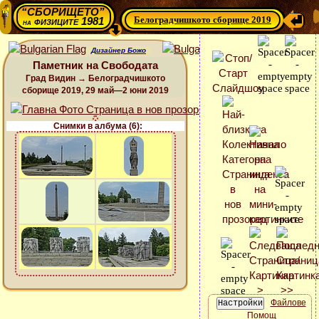
“СБОРИЩЕТО”
Белоградчишкото сборище 2019
физиците 1981
на
Дизайнер Божо
Паметник на Свободата
Град Видин → Белоградчишкото
сборище 2019, 29 май—2 юни 2019
Снимки в албума (6):
Файлове
Помощ